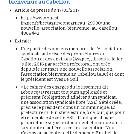
bienvenue au Cabellou
Article de presse du 17/03/2017 :
https://www.ouest-
france.fr/bretagne/concarneau-29900/une-
nouvelle-association-bienvenue-au-cabellou-
4868442
Extrait :
Une partie des anciens membres de l'Association
syndicale autorisée des propriétaires du
Cabellou et des environs (Asapce), dissoute le 1er
juillet 2016 par arrêté préfectoral, ont créé
depuis le 1er mars une nouvelle association,
l'Association bienvenue au Cabellou (ABC) et dont
le président est Yves Le Gall.
« Le cahier des charges du lotissement dit
Leboucq (1) restant toujours applicable et
précisant l'obligation d'adhérer à un syndicat,
une association syndicale libre (ASL) a été créée,
précise le président dans un communiqué. La
préfecture du Finistère estime, à ce jour, que pour
être membre de cette ASL, il faut que chaque
propriétaire signe un document et marque ainsi
sa volonté d'adhérer à cette association. Nous
n'avons pu accepter cette demande. En effet, le