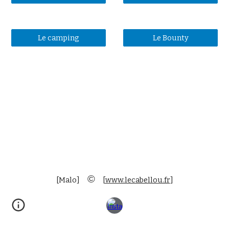
Le camping
Le Bounty
©
[Malo]
[
www.lecabellou.fr
]